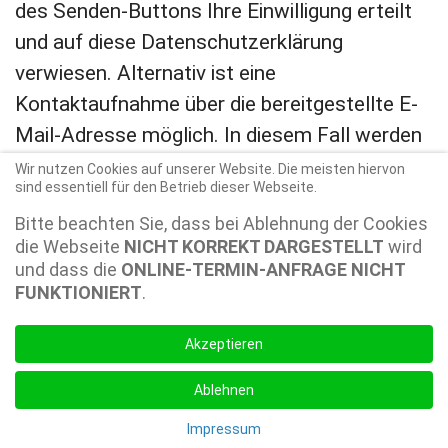
des Senden-Buttons Ihre Einwilligung erteilt
und auf diese Datenschutzerklärung
verwiesen. Alternativ ist eine
Kontaktaufnahme über die bereitgestellte E-
Mail-Adresse möglich. In diesem Fall werden
die mit der E-Mail übermittelten
Wir nutzen Cookies auf unserer Website. Die meisten hiervon
sind essentiell für den Betrieb dieser Webseite.
personenbezogenen Daten des Nutzers
Bitte beachten Sie, dass bei Ablehnung der Cookies
gespeichert. Es erfolgt in diesem
die Webseite
NICHT KORREKT DARGESTELLT
wird
Zusammenhang keine Weitergabe der Daten
und dass die
ONLINE-TERMIN-ANFRAGE NICHT
an Dritte. Die Daten werden ausschließlich für
FUNKTIONIERT
.
die Verarbeitung der Konversation verwendet.
Akzeptieren
Rechtsgrundlage für die Datenverarbeitung
Ablehnen
Rechtsgrundlage für die Verarbeitung der
Daten ist bei Vorliegen einer Einwilligung des
Impressum