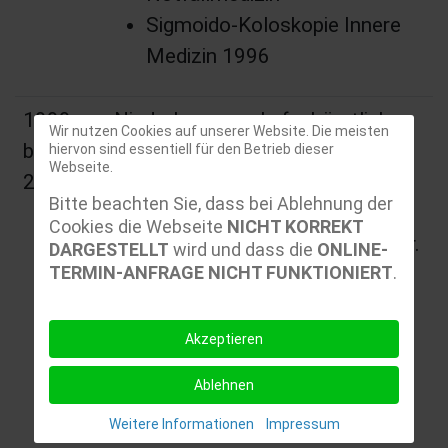
Sigmoido-Koloskopie Innere
Medizin 1996
1999
Niederlassung als fachärztliche
Wir nutzen Cookies auf unserer Website. Die meisten
bis
Internistin und Kardiologin in der
hiervon sind essentiell für den Betrieb dieser
Webseite.
2009
Praxisgemeinschaft für
Bitte beachten Sie, dass bei Ablehnung der
Kardiologie und Nephrologie /
Cookies die Webseite
NICHT KORREKT
Dialyse, Leipzig, Dr. M. Anders, Dr.
DARGESTELLT
wird und dass die
ONLINE-
TERMIN-ANFRAGE NICHT FUNKTIONIERT
.
I. Bast, Dr. C. Sick
SCHWERPUNKTE:
Akzeptieren
nichtinvasive kardiologische
Ablehnen
Diagnostik -
Weitere Informationen
Impressum
Echokardiographie