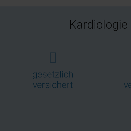
Kardiologie
fas
fa-
gesetzlich
laptop-
medical
versichert
v