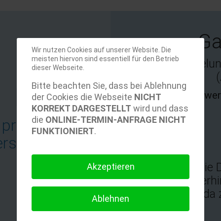
Ga
Wir nutzen Cookies auf unserer Website. Die
meisten hiervon sind essentiell für den Betrieb
Magenspiegelung
dieser Webseite.
Bitte beachten Sie, dass bei Ablehnung
fab
Online Termien wer
der Cookies die Webseite
NICHT
fa-
KORREKT DARGESTELLT
wird und dass
die
ONLINE-TERMIN-ANFRAGE NICHT
privat
medrt
FUNKTIONIERT
.
ersichert
Termine für die 
Akzeptieren
Sie weiterh
vereinbaren, da
Ablehnen