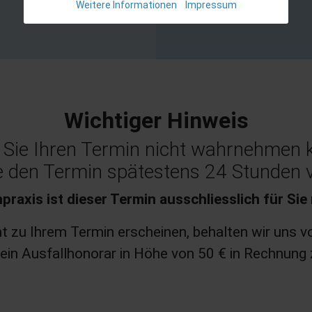
Weitere Informationen
Impressum
Wichtiger Hinweis
n Sie Ihren Termin nicht wahrnehmen 
e den Termin spätestens 24 Stunden v
praxis ist dieser Termin ausschliesslich für Sie 
ht zu Ihrem Termin erscheinen, behalten wir uns v
in Ausfallhonorar in Höhe von 50 € in Rechnung 